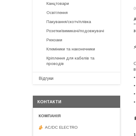
Канцтовари
0
Освітлення
А
Пакування/скотч/плівка
“
з
Розетки/вимикачі/подовжувачі
Рюкзаки
⚡
Клеміники та наконечники
Кріплення для кабелів та
С
проводів
в
•
Відгуки
•
•
КОНТАКТИ
•

AC/DC ELECTRO
1