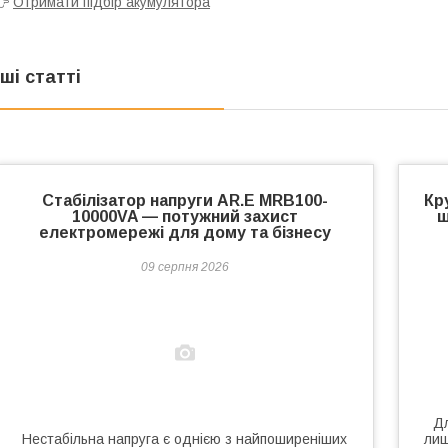
👉
Отримати підбір акумулятора
нші статті
Стабілізатор напруги AR.E MRB100-
Кр
10000VA — потужний захист
ш
електромережі для дому та бізнесу
09 серпня 2026
Д
Нестабільна напруга є однією з найпоширеніших
лиш