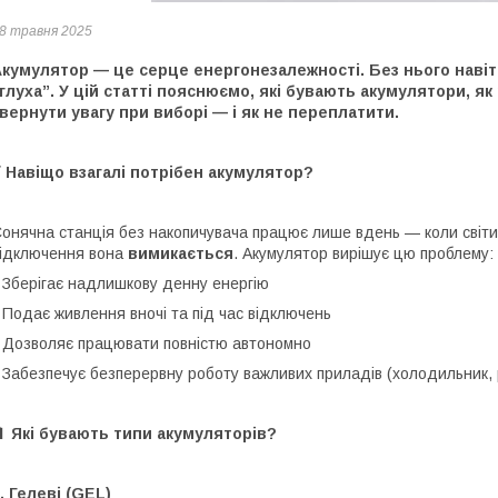
8 травня 2025
кумулятор — це серце енергонезалежності. Без нього навіт
глуха”. У цій статті пояснюємо, які бувають акумулятори, як
вернути увагу при виборі — і як не переплатити.
 Навіщо взагалі потрібен акумулятор?
онячна станція без накопичувача працює лише вдень — коли світить
ідключення вона
вимикається
. Акумулятор вирішує цю проблему:
 Зберігає надлишкову денну енергію
 Подає живлення вночі та під час відключень
 Дозволяє працювати повністю автономно
 Забезпечує безперервну роботу важливих приладів (холодильник, 
 Які бувають типи акумуляторів?
. Гелеві (GEL)