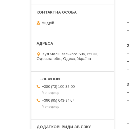
–
–
–
Андрій
–
–
вул.Малішевського 50А, 65033,
Одеська обл., Одеса, Україна
–
–
3
+380 (73) 100-32-00
–
Менеджер
–
+380 (95) 043-94-54
Менеджер
–
–
–