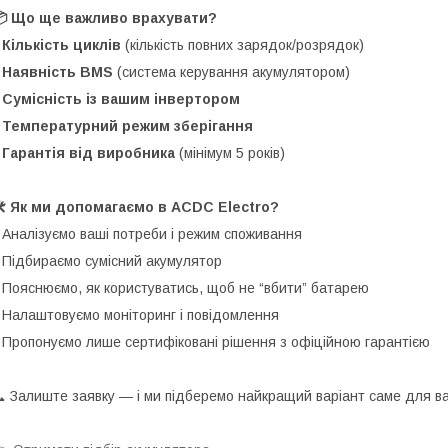
📦 Що ще важливо врахувати?
•
Кількість циклів
(кількість повних зарядок/розрядок)
•
Наявність BMS
(система керування акумулятором)
•
Сумісність із вашим інвертором
•
Температурний режим зберігання
•
Гарантія від виробника
(мінімум 5 років)
️ Як ми допомагаємо в ACDC Electro?
 Аналізуємо ваші потреби і режим споживання
 Підбираємо сумісний акумулятор
 Пояснюємо, як користуватись, щоб не “вбити” батарею
 Налаштовуємо моніторинг і повідомлення
 Пропонуємо лише сертифіковані рішення з офіційною гарантією
 Залиште заявку — і ми підберемо найкращий варіант саме для ва