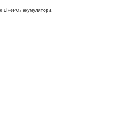
е LiFePO₄ акумулятори
.