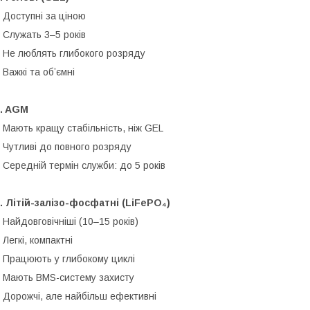
 Доступні за ціною
 Служать 3–5 років
 Не люблять глибокого розряду
 Важкі та обʼємні
2. AGM
 Мають кращу стабільність, ніж GEL
 Чутливі до повного розряду
 Середній термін служби: до 5 років
. Літій-залізо-фосфатні (LiFePO₄)
 Найдовговічніші (10–15 років)
 Легкі, компактні
 Працюють у глибокому циклі
 Мають BMS-систему захисту
 Дорожчі, але найбільш ефективні