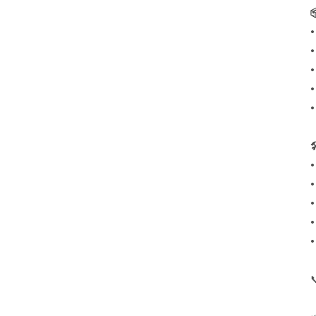

•
•
•
•
•
