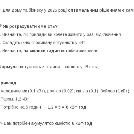
 Для дому та бізнесу у 2025 році
оптимальним рішенням є сам
 Як розрахувати ємність?
. Визначте, які прилади ви хочете живити у разі відключення
. Складіть їхню споживану потужність у кВт
. Визначте,
на скільки годин
потрібно живлення
Формула:
потужність × години = ємність у кВт·год
Приклад:
 Холодильник (0,1 кВт), роутер (0,02), світло (0,1), бойлер (1 кВт)
 Разом: 1,2 кВт
 Потрібно на 5 годин → 1,2 × 5 =
6 кВт·год
 Вам потрібен акумулятор ємністю
6 кВт·год