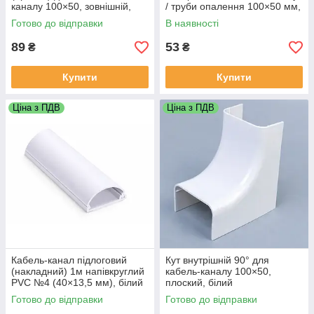
каналу 100×50, зовнішній,
/ труби опалення 100×50 мм,
білий
білий
Готово до відправки
В наявності
89
53
₴
₴
Купити
Купити
Ціна з ПДВ
Ціна з ПДВ
Кабель-канал підлоговий
Кут внутрішній 90° для
(накладний) 1м напівкруглий
кабель-каналу 100×50,
PVC №4 (40×13,5 мм), білий
плоский, білий
Готово до відправки
Готово до відправки