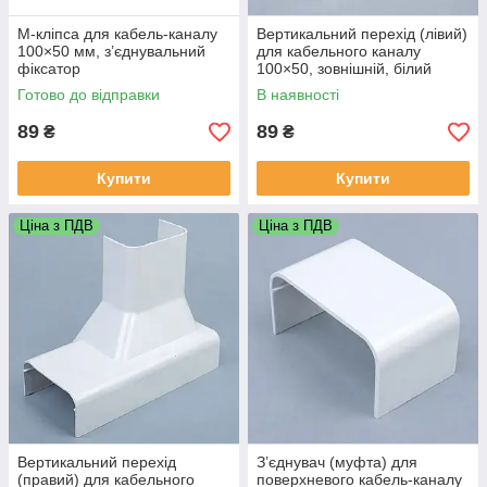
M-кліпса для кабель-каналу
Вертикальний перехід (лівий)
100×50 мм, з’єднувальний
для кабельного каналу
фіксатор
100×50, зовнішній, білий
Готово до відправки
В наявності
89
89
₴
₴
Купити
Купити
Ціна з ПДВ
Ціна з ПДВ
Вертикальний перехід
З’єднувач (муфта) для
(правий) для кабельного
поверхневого кабель-каналу