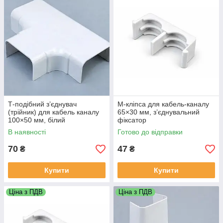
Т-подібний з’єднувач
M-кліпса для кабель-каналу
(трійник) для кабель каналу
65×30 мм, з’єднувальний
100×50 мм, білий
фіксатор
В наявності
Готово до відправки
70
47
₴
₴
Купити
Купити
Ціна з ПДВ
Ціна з ПДВ