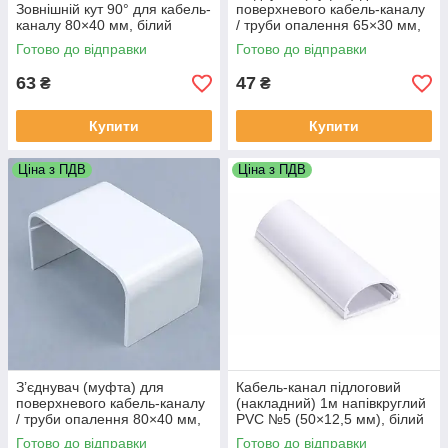
Зовнішній кут 90° для кабель-
поверхневого кабель-каналу
каналу 80×40 мм, білий
/ труби опалення 65×30 мм,
білий
Готово до відправки
Готово до відправки
63
47
₴
₴
Купити
Купити
Ціна з ПДВ
Ціна з ПДВ
З’єднувач (муфта) для
Кабель-канал підлоговий
поверхневого кабель-каналу
(накладний) 1м напівкруглий
/ труби опалення 80×40 мм,
PVC №5 (50×12,5 мм), білий
білий
Готово до відправки
Готово до відправки