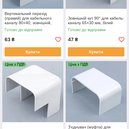
Вертикальний перехід
(правий) для кабельного
Зовнішній кут 90° для кабель-
каналу 80×40, зовнішній,
каналу 65×30 мм, білий
білий
Готово до відправки
Готово до відправки
63
47
₴
₴
Купити
Купити
Ціна з ПДВ
Ціна з ПДВ
З’єднувач (муфта) для