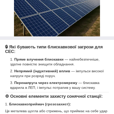
🔒
Які бувають типи блискавкової загрози для
СЕС:
Пряме влучення блискавки
— найнебезпечніше,
здатне повністю знищити обладнання.
Непрямий (індуктивний) вплив
— імпульси високої
напруги при розряді поруч.
Перенапруга через електромережу
— блискавка
вдарила в ЛЕП, і імпульс потрапив у вашу систему.
⚙️
Основні елементи захисту сонячної станції:
1.
Блискавкоприймач (грозозахист):
Це металева щогла або стрижень, що приймає на себе удар