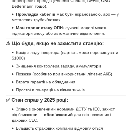
перевірених брендів (Phoenix Contact, DEHN, OBO
Bettermann тощо).
Прокладка кабелів
має бути екранованою, або — у
металевих трубах/лотках.
Моніторинг стану ОПН:
сучасні моделі мають
індикатори зносу або автоматичне відключення.
⚠️
Що буде, якщо не захистити станцію:
Вихід з ладу інвертора (вартість може перевищувати
$1000)
Знищення контролера заряду, акумуляторів
Пожежа (особливо при використанні літієвих АКБ)
Втрата гарантії на обладнання
Простої в генерації на кілька тижнів
✅
Стан справ у 2025 році:
Згідно з оновленими нормами ДСТУ та IEC, захист
від блискавки —
обов’язковий
для всіх наземних і
дахових СЕС.
Більшість страхових компаній відмовляються