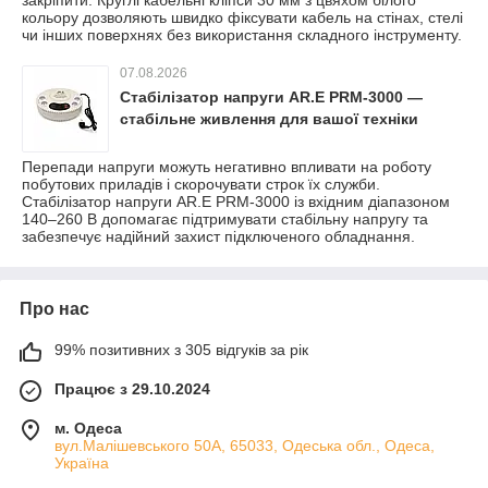
закріпити. Круглі кабельні кліпси 30 мм з цвяхом білого
кольору дозволяють швидко фіксувати кабель на стінах, стелі
чи інших поверхнях без використання складного інструменту.
07.08.2026
Стабілізатор напруги AR.E PRM-3000 —
стабільне живлення для вашої техніки
Перепади напруги можуть негативно впливати на роботу
побутових приладів і скорочувати строк їх служби.
Стабілізатор напруги AR.E PRM-3000 із вхідним діапазоном
140–260 В допомагає підтримувати стабільну напругу та
забезпечує надійний захист підключеного обладнання.
Про нас
99% позитивних з 305 відгуків за рік
Працює з 29.10.2024
м. Одеса
вул.Малішевського 50А, 65033, Одеська обл., Одеса,
Україна