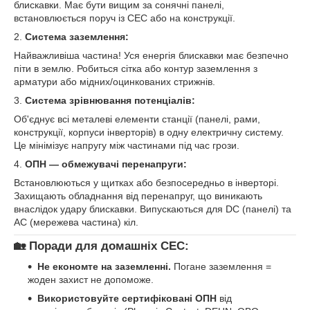
блискавки. Має бути вищим за сонячні панелі,
встановлюється поруч із СЕС або на конструкції.
2.
Система заземлення:
Найважливіша частина! Уся енергія блискавки має безпечно
піти в землю. Робиться сітка або контур заземлення з
арматури або мідних/оцинкованих стрижнів.
3.
Система зрівнювання потенціалів:
Об'єднує всі металеві елементи станції (панелі, рами,
конструкції, корпуси інверторів) в одну електричну систему.
Це мінімізує напругу між частинами під час грози.
4.
ОПН — обмежувачі перенапруги:
Встановлюються у щитках або безпосередньо в інверторі.
Захищають обладнання від перенапруг, що виникають
внаслідок удару блискавки. Випускаються для DC (панелі) та
AC (мережева частина) кіл.
🏡
Поради для домашніх СЕС:
Не економте на заземленні.
Погане заземлення =
жоден захист не допоможе.
Використовуйте сертифіковані ОПН
від