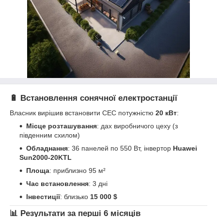
🔋 Встановлення сонячної електростанції
Власник вирішив встановити СЕС потужністю
20 кВт
:
Місце розташування
: дах виробничого цеху (з
південним схилом)
Обладнання
: 36 панелей по 550 Вт, інвертор
Huawei
Sun2000-20KTL
Площа
: приблизно 95 м²
Час встановлення
: 3 дні
Інвестиції
: близько
15 000 $
📊 Результати за перші 6 місяців