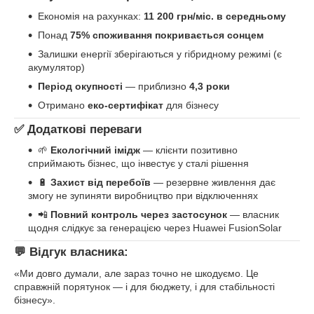
Економія на рахунках:
11 200 грн/міс. в середньому
Понад
75% споживання покривається сонцем
Залишки енергії зберігаються у гібридному режимі (є
акумулятор)
Період окупності
— приблизно
4,3 роки
Отримано
еко-сертифікат
для бізнесу
✅ Додаткові переваги
🌱
Екологічний імідж
— клієнти позитивно
сприймають бізнес, що інвестує у сталі рішення
🔋
Захист від перебоїв
— резервне живлення дає
змогу не зупиняти виробництво при відключеннях
📲
Повний контроль через застосунок
— власник
щодня слідкує за генерацією через Huawei FusionSolar
💬 Відгук власника:
«Ми довго думали, але зараз точно не шкодуємо. Це
справжній порятунок — і для бюджету, і для стабільності
бізнесу».