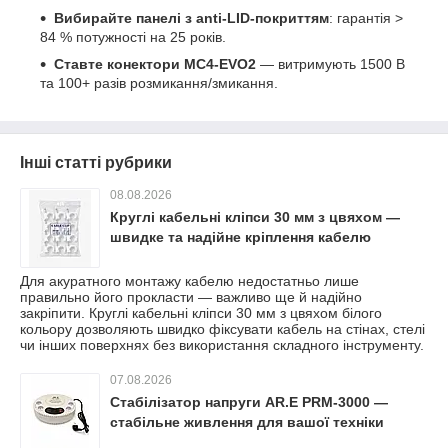
Вибирайте панелі з anti-LID-покриттям
: гарантія >
84 % потужності на 25 років.
Ставте конектори MC4-EVO2
— витримують 1500 В
та 100+ разів розмикання/змикання.
Інші статті рубрики
08.08.2026
Круглі кабельні кліпси 30 мм з цвяхом —
швидке та надійне кріплення кабелю
Для акуратного монтажу кабелю недостатньо лише
правильно його прокласти — важливо ще й надійно
закріпити. Круглі кабельні кліпси 30 мм з цвяхом білого
кольору дозволяють швидко фіксувати кабель на стінах, стелі
чи інших поверхнях без використання складного інструменту.
07.08.2026
Стабілізатор напруги AR.E PRM-3000 —
стабільне живлення для вашої техніки