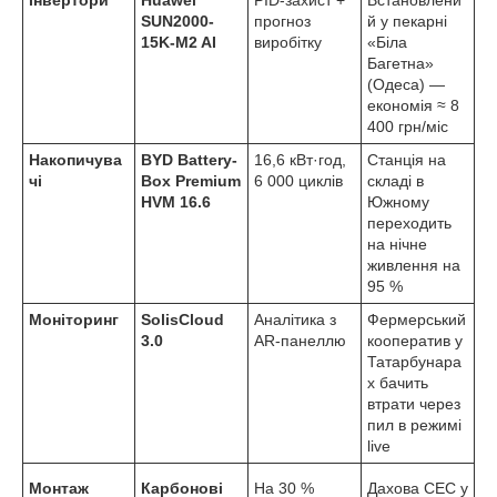
SUN2000-
прогноз
й у пекарні
15K-M2 AI
виробітку
«Біла
Багетна»
(Одеса) —
економія ≈ 8
400 грн/міс
Накопичува
BYD Battery-
16,6 кВт·год,
Станція на
чі
Box Premium
6 000 циклів
складі в
HVM 16.6
Южному
переходить
на нічне
живлення на
95 %
Моніторинг
SolisCloud
Аналітика з
Фермерський
3.0
AR-панеллю
кооператив у
Татарбунара
х бачить
втрати через
пил в режимі
live
Монтаж
Карбонові
На 30 %
Дахова СЕС у