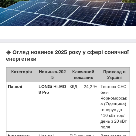
☀️ Огляд новинок 2025 року у сфері сонячної
енергетики
Категорія
Новинка-202
Ключовий
Приклад в
5
показник
Україні
Панелі
LONGi Hi-MO
ККД — 24,2 %
Тестова СЕС
8 Pro
біля
Чорноморськ
а (Одещина)
генерує до
410 кВт·год/
день з 20 кВт
поля
Інвертори
Huawei
PID-захист +
Встановлени