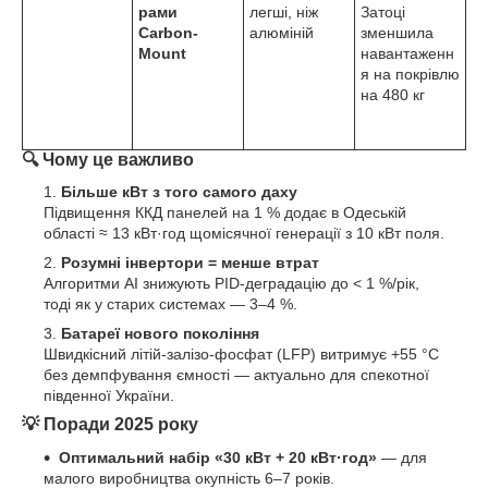
рами
легші, ніж
Затоці
Carbon-
алюміній
зменшила
Mount
навантаженн
я на покрівлю
на 480 кг
🔍 Чому це важливо
Більше кВт з того самого даху
Підвищення ККД панелей на 1 % додає в Одеській
області ≈ 13 кВт·год щомісячної генерації з 10 кВт поля.
Розумні інвертори = менше втрат
Алгоритми AI знижують PID-деградацію до < 1 %/рік,
тоді як у старих системах — 3–4 %.
Батареї нового покоління
Швидкісний літій-залізо-фосфат (LFP) витримує +55 °C
без демпфування ємності — актуально для спекотної
південної України.
💡 Поради 2025 року
Оптимальний набір «30 кВт + 20 кВт·год»
— для
малого виробництва окупність 6–7 років.