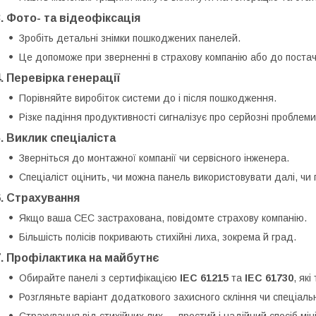
3. Фото- та відеофіксація
Зробіть детальні знімки пошкоджених панелей.
Це допоможе при зверненні в страхову компанію або до поста
4. Перевірка генерації
Порівняйте виробіток системи до і після пошкодження.
Різке падіння продуктивності сигналізує про серйозні проблеми
5. Виклик спеціаліста
Зверніться до монтажної компанії чи сервісного інженера.
Спеціаліст оцінить, чи можна панель використовувати далі, чи 
6. Страхування
Якщо ваша СЕС застрахована, повідомте страхову компанію.
Більшість полісів покривають стихійні лиха, зокрема й град.
7. Профілактика на майбутнє
Обирайте панелі з сертифікацією
IEC 61215
та
IEC 61730
, як
Розгляньте варіант додаткового захисного скління чи спеціальн
Страхування від стихійних лих — простий і надійний спосіб мін