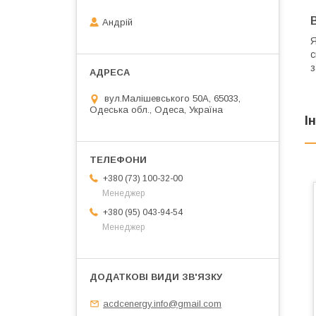
Андрій
Я
с
з
вул.Малішевського 50А, 65033,
Одеська обл., Одеса, Україна
І
+380 (73) 100-32-00
Менеджер
+380 (95) 043-94-54
Менеджер
acdcenergy.info@gmail.com