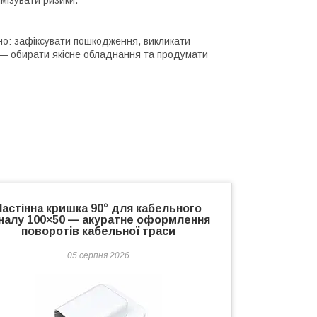
но: зафіксувати пошкодження, викликати
у — обирати якісне обладнання та продумати
Настінна кришка 90° для кабельного
налу 100×50 — акуратне оформлення
поворотів кабельної траси
05 серпня 2026