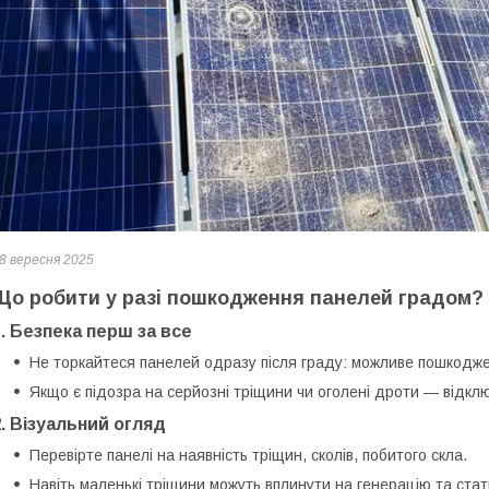
8 вересня 2025
Що робити у разі пошкодження панелей градом?
1. Безпека перш за все
Не торкайтеся панелей одразу після граду: можливе пошкоджен
Якщо є підозра на серйозні тріщини чи оголені дроти — відклю
2. Візуальний огляд
Перевірте панелі на наявність тріщин, сколів, побитого скла.
Навіть маленькі тріщини можуть вплинути на генерацію та ста