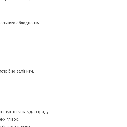
чальника обладнання.
.
потрібно замінити.
і тестуються на удар граду.
их плівок.
імізувати ризики.