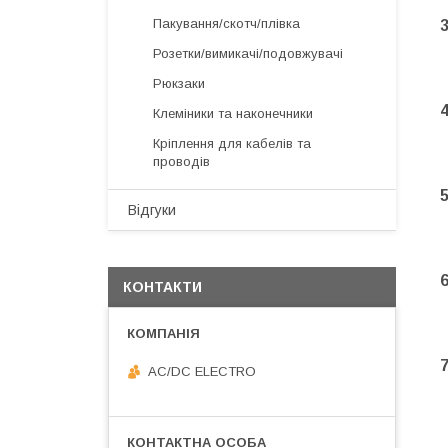
Пакування/скотч/плівка
Розетки/вимикачі/подовжувачі
Рюкзаки
Клеміники та наконечники
Кріплення для кабелів та
проводів
Відгуки
КОНТАКТИ
AC/DC ELECTRO