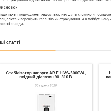
Висновок
кщо панелі пошкоджені градом, важливо діяти спокійно й послідов
пеціаліста й перевірити гарантію чи страхування. А в майбутньом
ахисні заходи.
нші статті
Стабілізатор напруги AR.E HIVS-5000VA,
вхідний діапазон 90–310 В
ка
06 серпня 2026