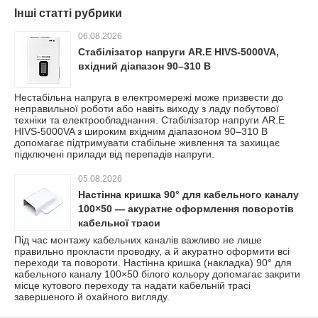
Інші статті рубрики
06.08.2026
Стабілізатор напруги AR.E HIVS-5000VA,
вхідний діапазон 90–310 В
Нестабільна напруга в електромережі може призвести до
неправильної роботи або навіть виходу з ладу побутової
техніки та електрообладнання. Стабілізатор напруги AR.E
HIVS-5000VA з широким вхідним діапазоном 90–310 В
допомагає підтримувати стабільне живлення та захищає
підключені прилади від перепадів напруги.
05.08.2026
Настінна кришка 90° для кабельного каналу
100×50 — акуратне оформлення поворотів
кабельної траси
Під час монтажу кабельних каналів важливо не лише
правильно прокласти проводку, а й акуратно оформити всі
переходи та повороти. Настінна кришка (накладка) 90° для
кабельного каналу 100×50 білого кольору допомагає закрити
місце кутового переходу та надати кабельній трасі
завершеного й охайного вигляду.