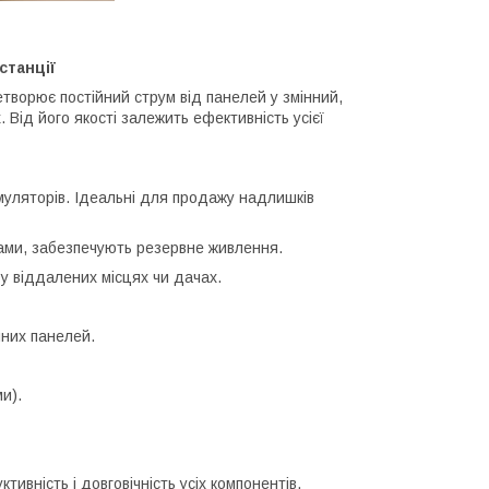
станції
творює постійний струм від панелей у змінний,
Від його якості залежить ефективність усієї
ляторів. Ідеальні для продажу надлишків
ми, забезпечують резервне живлення.
 віддалених місцях чи дачах.
чних панелей.
и).
тивність і довговічність усіх компонентів.