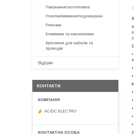
Пакування/скотч/плівка
1
Розетки/вимикачі/подовжувачі
Рюкзаки
І
п
Клеміники та наконечники
с
Кріплення для кабелів та
О
проводів
е
Відгуки
Н
КОНТАКТИ
•
•
•
AC/DC ELECTRO
•
•
Я