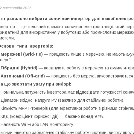
2 листопада 2025
Як правильно вибрати сонячний інвертор для вашої електро
нвертор — це головний елемент сонячної електростанції, який пере
ридатний для використання у побутових або промислових мережах. 
истеми.
сновні типи інверторів:
•
Мережеві (Grid-tie)
— працюють лише з мережею, не мають акуму
нергії.
•
Гібридні (Hybrid)
— поєднують роботу з мережею та акумулятора
•
Автономні (Off-grid)
— працюють без мережі, використовуються у
а що звертати увагу при виборі:
 Номінальна потужність інвертора має відповідати потужності соня
 Діапазон вхідної напруги PV (важливо для стабільної роботи).
 Кількість MPPT-трекерів (для ефективної роботи з різними стрінгам
 ККД (коефіцієнт корисної дії) — бажано понад 97%.
 Наявність Wi-Fi або LAN-моніторингу.
кісний інвертор забезпечує стабільну роботу системи, високу продук