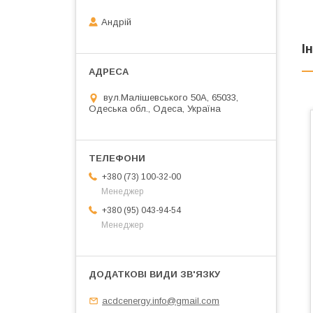
Андрій
І
вул.Малішевського 50А, 65033,
Одеська обл., Одеса, Україна
+380 (73) 100-32-00
Менеджер
+380 (95) 043-94-54
Менеджер
acdcenergy.info@gmail.com