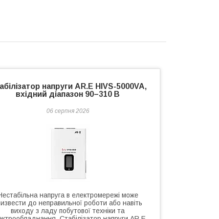
абілізатор напруги AR.E HIVS-5000VA,
вхідний діапазон 90–310 В
06 серпня 2026
Нестабільна напруга в електромережі може
ризвести до неправильної роботи або навіть
виходу з ладу побутової техніки та
ектрообладнання. Стабілізатор напруги AR.E