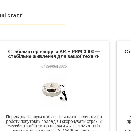
нші статті
Стабілізатор напруги AR.E PRM-3000 —
Ст
стабільне живлення для вашої техніки
07 серпня 2026
Перепади напруги можуть негативно впливати на
роботу побутових приладів і скорочувати строк їх
п
служби. Стабілізатор напруги AR.E PRM-3000 із
вхідним діапазоном 140–260 В допомагає
ел