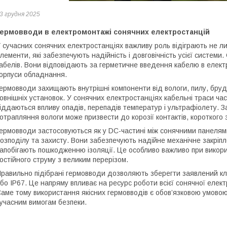
3 грудня 2025
Гермовводи в електромонтажі сонячних електростанцій
 сучасних сонячних електростанціях важливу роль відіграють не ли
лементи, які забезпечують надійність і довговічність усієї системи
абелів. Вони відповідають за герметичне введення кабелю в електр
орпуси обладнання.
ермовводи захищають внутрішні компоненти від вологи, пилу, бру
овнішніх установок. У сонячних електростанціях кабельні траси ча
іддаються впливу опадів, перепадів температур і ультрафіолету. За
отрапляння вологи може призвести до корозії контактів, короткого
ермовводи застосовуються як у DC-частині між сонячними панелями 
озподілу та захисту. Вони забезпечують надійне механічне закріпле
апобігають пошкодженню ізоляції. Це особливо важливо при викорис
остійного струму з великим перерізом.
равильно підібрані гермовводи дозволяють зберегти заявлений кл
бо IP67. Це напряму впливає на ресурс роботи всієї сонячної елект
аме тому використання якісних гермовводів є обов’язковою умовою
учасним вимогам безпеки.