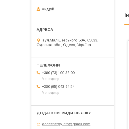
Андрій
І
вул.Малішевського 50А, 65033,
Одеська обл., Одеса, Україна
+380 (73) 100-32-00
Менеджер
+380 (95) 043-94-54
Менеджер
acdcenergy.info@gmail.com