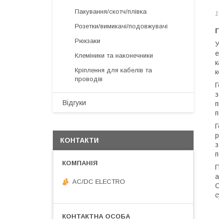
Пакування/скотч/плівка
1
Розетки/вимикачі/подовжувачі
Рюкзаки
У
е
Клеміники та наконечники
к
Кріплення для кабелів та
к
проводів
Г
з
Відгуки
п
п
Г
р
КОНТАКТИ
з
п
П
а
AC/DC ELECTRO
С
с