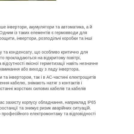
ше інвертори, акумулятори та автоматика, а й
. Одним із таких елементів є гермовводи для
ощити, інвертори, розподільчі коробки та інші
ду та конденсату, що особливо критично для
сто прокладаються на відкритому повітрі,
 відсутності якісної герметизації навіть незначне
 замикання або виходу з ладу інвертора.
та інвертором, так і в AC-частині електрощитів
ння кабелю, знімають натяг з контактів і
танні жорстких силових кабелів та кабелів
ас захисту корпусу обладнання, наприклад IP65
ростанції та знижує ризик аварійних ситуацій.
 професійного електромонтажу та відповідності