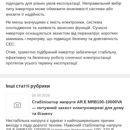
підходить для різних умов експлуатації. Неправильний вибір
типу інвертора може обмежити можливості системи або
знизити її надійність.
Не менш значущими є якість електроніки, система
охолодження та наявність захисних функцій. Сучасні
інвертори оснащуються захистом від перенапруг, коротких
замикань і перегріву, що підвищує безпеку та довговічність
СЕС.
Отже, грамотно підібраний інвертор забезпечує стабільну,
ефективну та безпечну роботу сонячної електростанції
протягом усього терміну експлуатації.
Інші статті рубрики
09.08.2026
Стабілізатор напруги AR.E MRB100-10000VA
— потужний захист електромережі для дому
та бізнесу
Нестабільна напруга є однією з найпоширеніших причин
виходу з ладу дорогої техніки. Навісний стабілізатор напруги
AR.E MRB100-10000VA із вхідним діапазоном 100–270 В