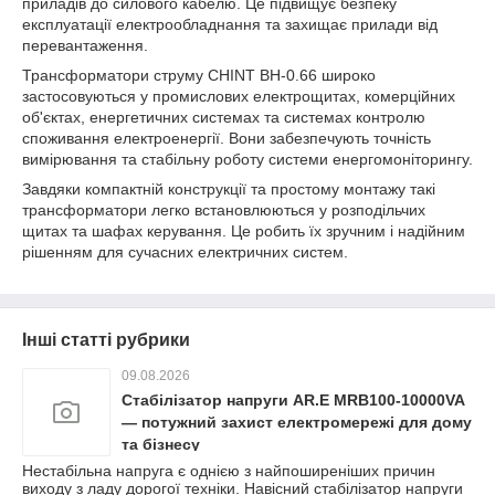
приладів до силового кабелю. Це підвищує безпеку
експлуатації електрообладнання та захищає прилади від
перевантаження.
Трансформатори струму CHINT BH-0.66 широко
застосовуються у промислових електрощитах, комерційних
об'єктах, енергетичних системах та системах контролю
споживання електроенергії. Вони забезпечують точність
вимірювання та стабільну роботу системи енергомоніторингу.
Завдяки компактній конструкції та простому монтажу такі
трансформатори легко встановлюються у розподільчих
щитах та шафах керування. Це робить їх зручним і надійним
рішенням для сучасних електричних систем.
Інші статті рубрики
09.08.2026
Стабілізатор напруги AR.E MRB100-10000VA
— потужний захист електромережі для дому
та бізнесу
Нестабільна напруга є однією з найпоширеніших причин
виходу з ладу дорогої техніки. Навісний стабілізатор напруги