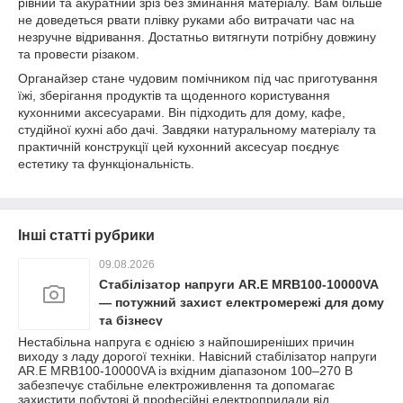
рівний та акуратний зріз без зминання матеріалу. Вам більше
не доведеться рвати плівку руками або витрачати час на
незручне відривання. Достатньо витягнути потрібну довжину
та провести різаком.
Органайзер стане чудовим помічником під час приготування
їжі, зберігання продуктів та щоденного користування
кухонними аксесуарами. Він підходить для дому, кафе,
студійної кухні або дачі. Завдяки натуральному матеріалу та
практичній конструкції цей кухонний аксесуар поєднує
естетику та функціональність.
Інші статті рубрики
09.08.2026
Стабілізатор напруги AR.E MRB100-10000VA
— потужний захист електромережі для дому
та бізнесу
Нестабільна напруга є однією з найпоширеніших причин
виходу з ладу дорогої техніки. Навісний стабілізатор напруги
AR.E MRB100-10000VA із вхідним діапазоном 100–270 В
забезпечує стабільне електроживлення та допомагає
захистити побутові й професійні електроприлади від