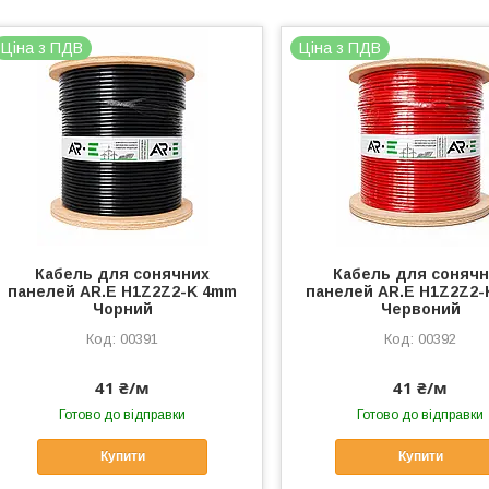
Ціна з ПДВ
Ціна з ПДВ
Кабель для сонячних
Кабель для соняч
панелей AR.E H1Z2Z2-K 4mm
панелей AR.E H1Z2Z2
Чорний
Червоний
00391
00392
41 ₴/м
41 ₴/м
Готово до відправки
Готово до відправки
Купити
Купити