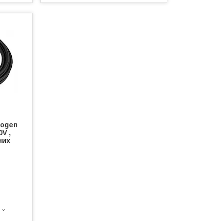
logen
0V ,
них