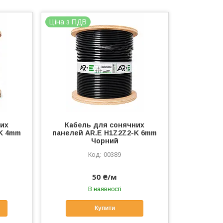
Ціна з ПДВ
них
Кабель для сонячних
-K 4mm
панелей AR.E H1Z2Z2-K 6mm
Чорний
00389
50 ₴/м
В наявності
Купити