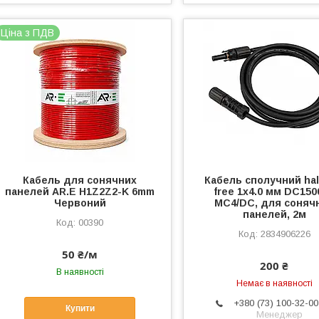
Ціна з ПДВ
Кабель для сонячних
Кабель сполучний ha
панелей AR.E H1Z2Z2-K 6mm
free 1х4.0 мм DC150
Червоний
MC4/DC, для соняч
панелей, 2м
00390
2834906226
50 ₴/м
200 ₴
В наявності
Немає в наявності
+380 (73) 100-32-00
Купити
Менеджер