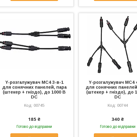
Y-розгалужувач MC4 3-в-1
Y-розгалужувач MC4 
для сонячних панелей, пара
для сонячних панелей
(штекер + гніздо), до 1000 В
(штекер + гніздо), до 
DC
DC
00745
00744
185 ₴
340 ₴
Готово до відправки
Готово до відправки