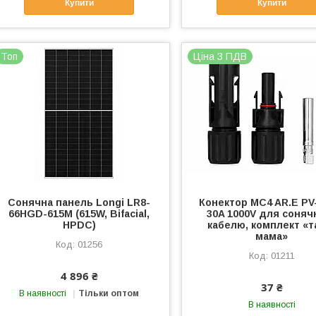
Купити
Купити
Топ
Ціна З ПДВ
Сонячна панель Longi LR8-
Конектор MC4 AR.E PV
66HGD-615M (615W, Bifacial,
30A 1000V для соняч
HPDC)
кабелю, комплект «т
мама»
01256
01211
4 896 ₴
37 ₴
В наявності
Тільки оптом
В наявності