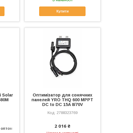
Купити
 Solar
Оптимізатор для сонячних
580M
панелей YRO THQ 600 MPPT
DC to DC 15A 8/70V
2788323769
2 016 ₴
 оптом