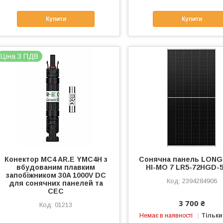
Купити
Купити
Ціна З ПДВ
Конектор MC4 AR.E YMC4H з
Сонячна панель LONGi
вбудованим плавким
HI-MO 7 LR5-72HGD-
запобіжником 30A 1000V DC
2394284906
для сонячних панелей та
СЕС
3 700 ₴
01213
Немає в наявності
Тільки