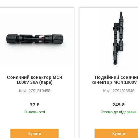
Сонячний конектор MC4
Подвійний сонячн
1000V 30A (пара)
конектор MC4 1000V
2791819458
2791823548
37 ₴
245 ₴
В наявності
Готово до відправки
Купити
Купити