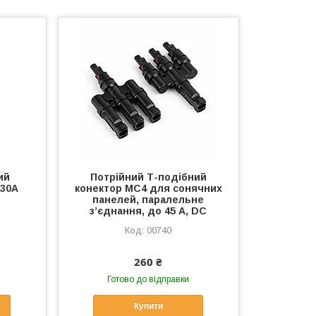
ий
Потрійний Т-подібний
 30A
конектор MC4 для сонячних
панелей, паралельне
з’єднання, до 45 А, DC
00740
260 ₴
Готово до відправки
Купити