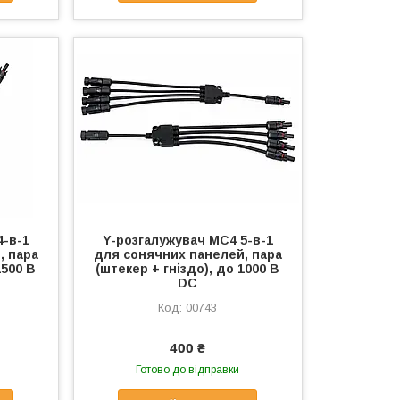
4-в-1
Y-розгалужувач MC4 5-в-1
, пара
для сонячних панелей, пара
1500 В
(штекер + гніздо), до 1000 В
DC
00743
400 ₴
Готово до відправки