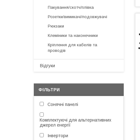
Пакування/скотч/плівка
Розетки/вимикачі/подовжувачі
Рюкзаки
Клеміники та наконечники
Кріплення для кабелів та
проводів
Відгуки
ФІЛЬТРИ
Сонячні панелі
Комплектуючі для альтернативних
джерел енергії
Інвертори