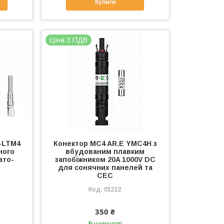
Купити
Ціна З ПДВ
-LTM4
Конектор MC4 AR.E YMC4H з
ного
вбудованим плавким
ато-
запобіжником 20A 1000V DC
для сонячних панелей та
СЕС
01212
350 ₴
В наявності