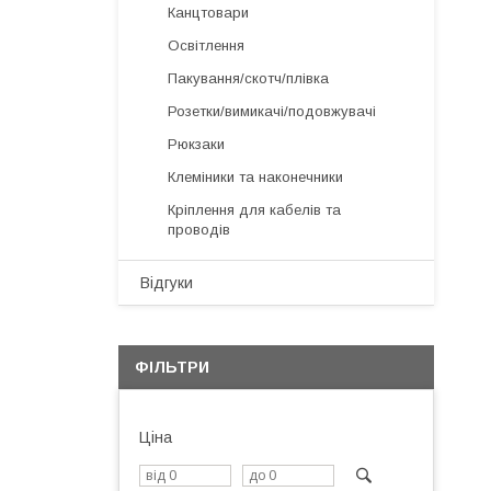
Канцтовари
Освітлення
Пакування/скотч/плівка
Розетки/вимикачі/подовжувачі
Рюкзаки
Клеміники та наконечники
Кріплення для кабелів та
проводів
Відгуки
ФІЛЬТРИ
Ціна