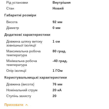
Рід установки
Внутрішня
Стан
Новий
Габаритні розміри
Висота
92 мм
Діаметр
0 мм
Додаткові характеристики
Довжина шляху витоку
1 см
зовнішньої ізоляції
Максимальна робоча
80 град.
температура
Мінімальна робоча
-40 град.
температура
Опір ізоляції
1 ГОм
Користувальницькі характеристики
Довжина (висота)
76 мм
Номінальний струм
20 кА
Ступінь захисту
20
Приховати