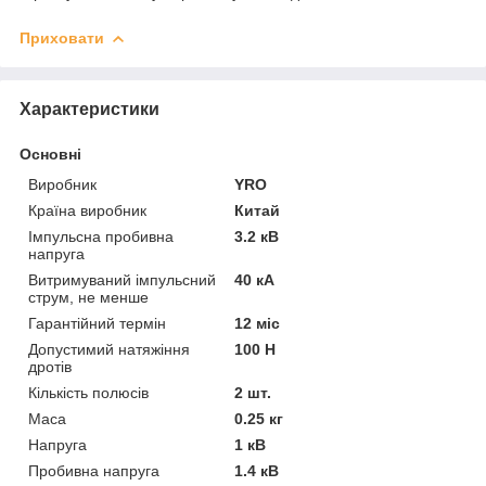
Приховати
Характеристики
Основні
Виробник
YRO
Країна виробник
Китай
Імпульсна пробивна
3.2 кВ
напруга
Витримуваний імпульсний
40 кА
струм, не менше
Гарантійний термін
12 міс
Допустимий натяжіння
100 Н
дротів
Кількість полюсів
2 шт.
Маса
0.25 кг
Напруга
1 кВ
Пробивна напруга
1.4 кВ