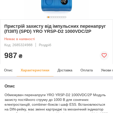
Пристрій захисту від імпульсних перенапруг
(ПЗІП) (SPD) YRO YRSP-D2 1000VDC/2P
Немає в наявності
Код: 2685324988
Роздріб
987
₴
Опис
Характеристики
Доставка
Оплата
Умови 
Опис
Обмежувач перенапруги YRO YRSP-D2 1000VDC/2P Модуль
захисту постійного струму до 1000 В для сонячних
електростанцій, combiner-боксів і шаф ESS. Встановлюється
на DIN-рейку, має змінні картриджі та механічний індикатор