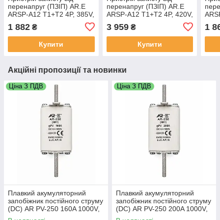
перенапруг (ПЗІП) AR.E
перенапруг (ПЗІП) AR.E
пере
ARSP-A12 T1+T2 4P, 385V,
ARSP-A12 T1+T2 4P, 420V,
ARSP
20–40 кА limp7kA
30–60 кА limp12,5kA
20кА
1 882
3 959
1 8
₴
₴
Купити
Купити
Акційні пропозиції та новинки
Ціна З ПДВ
Ціна З ПДВ
Плавкий акумуляторний
Плавкий акумуляторний
запобіжник постійного струму
запобіжник постійного струму
(DC) AR PV-250 160A 1000V,
(DC) AR PV-250 200A 1000V,