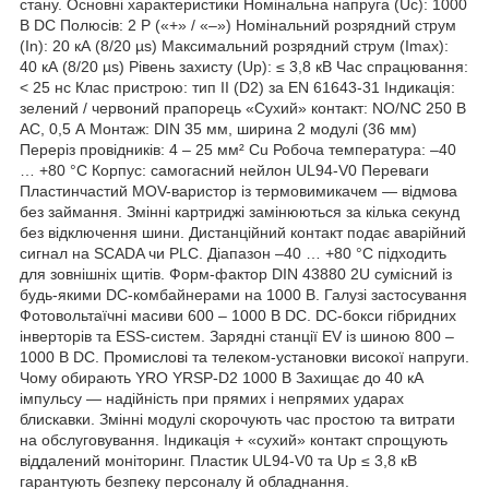
стану. Основні характеристики Номінальна напруга (Uc): 1000
В DC Полюсів: 2 P («+» / «–») Номінальний розрядний струм
(In): 20 кА (8/20 µs) Максимальний розрядний струм (Imax):
40 кА (8/20 µs) Рівень захисту (Up): ≤ 3,8 кВ Час спрацювання:
< 25 нс Клас пристрою: тип II (D2) за EN 61643-31 Індикація:
зелений / червоний прапорець «Сухий» контакт: NO/NC 250 В
AC, 0,5 А Монтаж: DIN 35 мм, ширина 2 модулі (36 мм)
Переріз провідників: 4 – 25 мм² Cu Робоча температура: –40
… +80 °C Корпус: самогасний нейлон UL94-V0 Переваги
Пластинчастий MOV-варистор із термовимикачем — відмова
без займання. Змінні картриджі замінюються за кілька секунд
без відключення шини. Дистанційний контакт подає аварійний
сигнал на SCADA чи PLC. Діапазон –40 … +80 °C підходить
для зовнішніх щитів. Форм-фактор DIN 43880 2U сумісний із
будь-якими DC-комбайнерами на 1000 В. Галузі застосування
Фото­вольтаїчні масиви 600 – 1000 В DC. DC-бокси гібридних
інверторів та ESS-систем. Зарядні станції EV із шиною 800 –
1000 В DC. Промислові та телеком-установки високої напруги.
Чому обирають YRO YRSP-D2 1000 В Захищає до 40 кА
імпульсу — надійність при прямих і непрямих ударах
блискавки. Змінні модулі скорочують час простою та витрати
на обслуговування. Індикація + «сухий» контакт спрощують
віддалений моніторинг. Пластик UL94-V0 та Up ≤ 3,8 кВ
гарантують безпеку персоналу й обладнання.