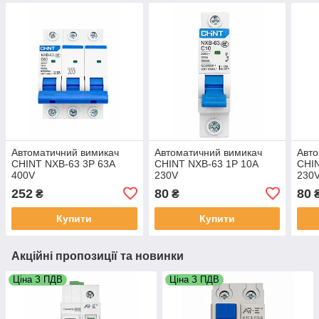
Автоматичний вимикач
Автоматичний вимикач
Авто
CHINT NXB-63 3P 63A
CHINT NXB-63 1P 10A
CHIN
400V
230V
230
252
80
80
₴
₴
Купити
Купити
Акційні пропозиції та новинки
Ціна З ПДВ
Ціна З ПДВ