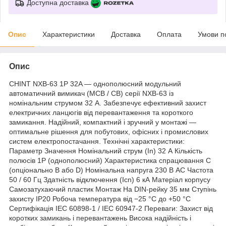
Доступна доставка
Опис
Характеристики
Доставка
Оплата
Умови п
Опис
CHINT NXB-63 1P 32A — однополюсний модульний
автоматичний вимикач (MCB / CB) серії NXB-63 із
номінальним струмом 32 А. Забезпечує ефективний захист
електричних ланцюгів від перевантаження та короткого
замикання. Надійний, компактний і зручний у монтажі —
оптимальне рішення для побутових, офісних і промислових
систем електропостачання. Технічні характеристики:
Параметр Значення Номінальний струм (In) 32 А Кількість
полюсів 1P (однополюсний) Характеристика спрацювання C
(опціонально B або D) Номінальна напруга 230 В AC Частота
50 / 60 Гц Здатність відключення (Icn) 6 кА Матеріал корпусу
Самозатухаючий пластик Монтаж На DIN-рейку 35 мм Ступінь
захисту IP20 Робоча температура від −25 °C до +50 °C
Сертифікація IEC 60898-1 / IEC 60947-2 Переваги: Захист від
коротких замикань і перевантажень Висока надійність і