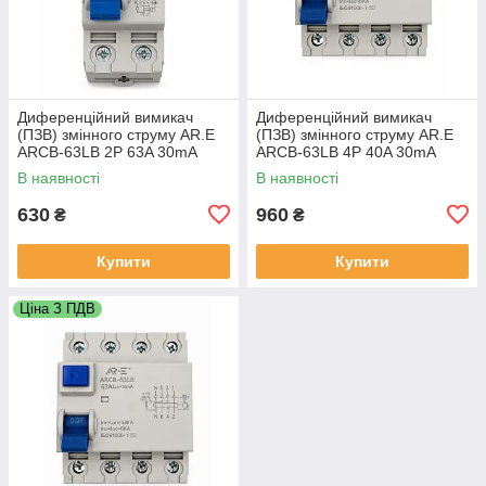
Диференційний вимикач
Диференційний вимикач
(ПЗВ) змінного струму AR.E
(ПЗВ) змінного струму AR.E
ARCB-63LB 2P 63A 30mA
ARCB-63LB 4P 40A 30mA
(AC)
(AC)
В наявності
В наявності
630
960
₴
₴
Купити
Купити
Ціна З ПДВ