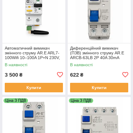
Автоматичний вимикач
Диференційний вимикач
змінного струму AR.E ARL7-
(ПЗВ) змінного струму AR.E
100Wifi 10–100A 1P+N 230V,
ARCB-63LB 2P 40A 30mA
Wi-Fi керування
(AC)
В наявності
В наявності
3 500
622
₴
₴
Купити
Купити
Ціна З ПДВ
Ціна З ПДВ