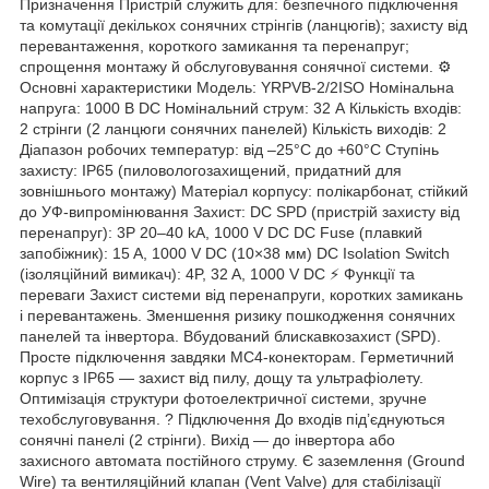
Призначення Пристрій служить для: безпечного підключення
та комутації декількох сонячних стрінгів (ланцюгів); захисту від
перевантаження, короткого замикання та перенапруг;
спрощення монтажу й обслуговування сонячної системи. ⚙️
Основні характеристики Модель: YRPVB-2/2ISO Номінальна
напруга: 1000 В DC Номінальний струм: 32 А Кількість входів:
2 стрінги (2 ланцюги сонячних панелей) Кількість виходів: 2
Діапазон робочих температур: від –25°C до +60°C Ступінь
захисту: IP65 (пиловологозахищений, придатний для
зовнішнього монтажу) Матеріал корпусу: полікарбонат, стійкий
до УФ-випромінювання Захист: DC SPD (пристрій захисту від
перенапруг): 3P 20–40 kA, 1000 V DC DC Fuse (плавкий
запобіжник): 15 A, 1000 V DC (10×38 мм) DC Isolation Switch
(ізоляційний вимикач): 4P, 32 A, 1000 V DC ⚡ Функції та
переваги Захист системи від перенапруги, коротких замикань
і перевантажень. Зменшення ризику пошкодження сонячних
панелей та інвертора. Вбудований блискавкозахист (SPD).
Просте підключення завдяки MC4-конекторам. Герметичний
корпус з IP65 — захист від пилу, дощу та ультрафіолету.
Оптимізація структури фотоелектричної системи, зручне
техобслуговування. ? Підключення До входів під’єднуються
сонячні панелі (2 стрінги). Вихід — до інвертора або
захисного автомата постійного струму. Є заземлення (Ground
Wire) та вентиляційний клапан (Vent Valve) для стабілізації