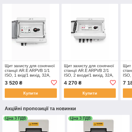
Щит захисту для сонячної
Щит захисту для сонячної
Щит 
станції AR.E ARPVB 1/1
станції AR.E ARPVB 2/1
стан
ISO, 1 вхід/1 вихід, 32A,
ISO, 2 входи/1 вихід, 32A,
ISO,
DC 1000V, з DC
DC 1000V, з DC
32A,
3 520
4 270
7 1
₴
₴
вимикачем (PV Combiner
вимикачем (PV Combiner
вими
Box)
Box)
Box)
Купити
Купити
Акційні пропозиції та новинки
Ціна З ПДВ
Ціна З ПДВ