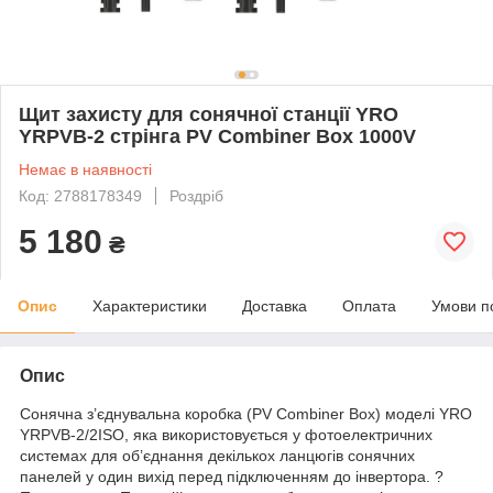
Щит захисту для сонячної станції YRO
YRPVB-2 стрінга PV Combiner Box 1000V
Немає в наявності
Код: 2788178349
Роздріб
5 180
₴
Опис
Характеристики
Доставка
Оплата
Умови п
Опис
Cонячна з’єднувальна коробка (PV Combiner Box) моделі YRO
YRPVB-2/2ISO, яка використовується у фотоелектричних
системах для об’єднання декількох ланцюгів сонячних
панелей у один вихід перед підключенням до інвертора. ?