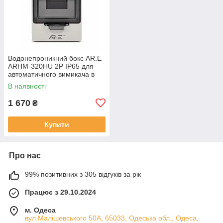
Водонепроникний бокс AR.E
ARHM-320HU 2P IP65 для
автоматичного вимикача в
литому корпусі (MCCB),
В наявності
зовнішній монтаж
1 670
₴
Купити
Про нас
99% позитивних з 305 відгуків за рік
Працює з 29.10.2024
м. Одеса
вул.Малішевського 50А, 65033, Одеська обл., Одеса,