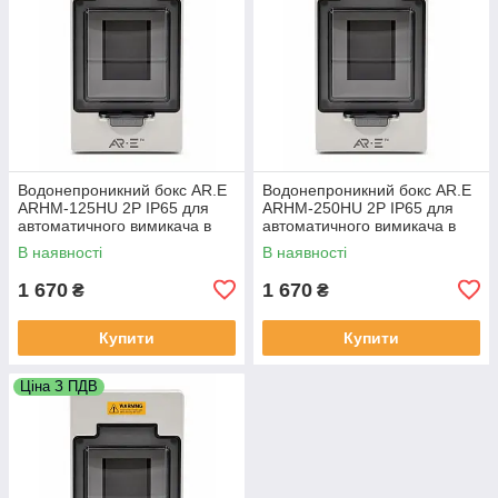
Водонепроникний бокс AR.E
Водонепроникний бокс AR.E
ARHM-125HU 2P IP65 для
ARHM-250HU 2P IP65 для
автоматичного вимикача в
автоматичного вимикача в
литому корпусі (MCCB),
литому корпусі (MCCB),
В наявності
В наявності
зовнішній монтаж
зовнішній монтаж
1 670
1 670
₴
₴
Купити
Купити
Ціна З ПДВ