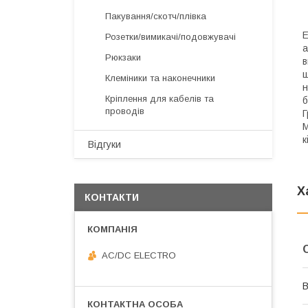
Пакування/скотч/плівка
Е
Розетки/вимикачі/подовжувачі
а
Рюкзаки
в
щ
Клеміники та наконечники
н
Кріплення для кабелів та
б
проводів
Г
М
к
Відгуки
Х
КОНТАКТИ
AC/DC ELECTRO
В