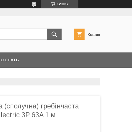
Кошик
Кошик
О ЗНАТЬ
 (сполучна) гребінчаста
lectric 3P 63A 1 м