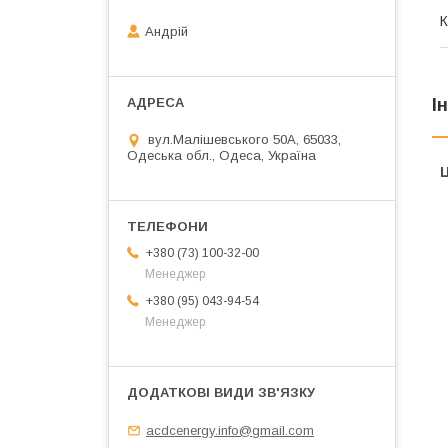
К
Андрій
І
вул.Малішевського 50А, 65033,
Одеська обл., Одеса, Україна
Ц
+380 (73) 100-32-00
Менеджер
+380 (95) 043-94-54
Менеджер
acdcenergy.info@gmail.com