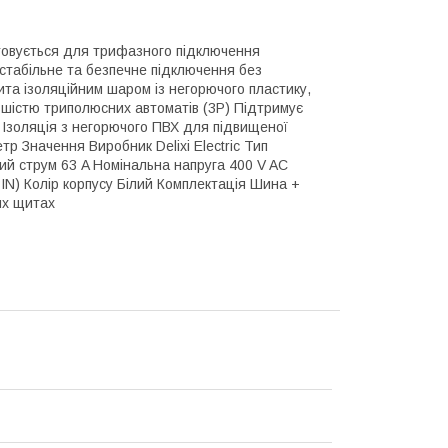
истовується для трифазного підключення
 стабільне та безпечне підключення без
рита ізоляційним шаром із негорючого пластику,
льшістю триполюсних автоматів (3P) Підтримує
і Ізоляція з негорючого ПВХ для підвищеної
р Значення Виробник Delixi Electric Тип
ий струм 63 A Номінальна напруга 400 V AC
IN) Колір корпусу Білий Комплектація Шина +
их щитах