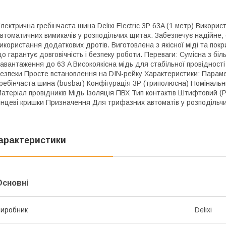
лектрична гребінчаста шина Delixi Electric 3P 63A (1 метр) Викор
втоматичних вимикачів у розподільчих щитах. Забезпечує надійне,
икористання додаткових дротів. Виготовлена з якісної міді та пок
о гарантує довговічність і безпеку роботи. Переваги: Сумісна з бі
авантаження до 63 A Високоякісна мідь для стабільної провідност
езпеки Просте встановлення на DIN-рейку Характеристики: Парамет
ребінчаста шина (busbar) Конфігурація 3P (триполюсна) Номінальн
атеріал провідників Мідь Ізоляція ПВХ Тип контактів Штифтовий (P
інцеві кришки Призначення Для трифазних автоматів у розподільч
арактеристики
Основні
иробник
Delixi