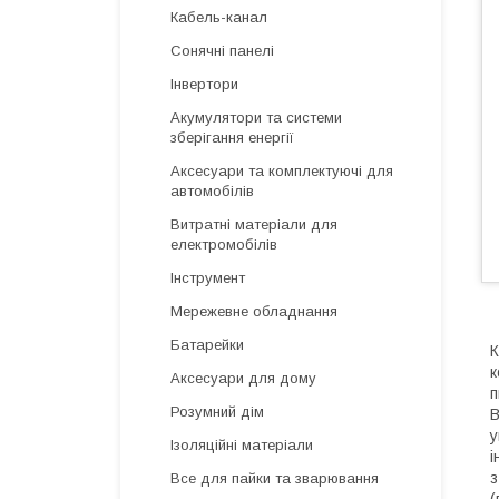
Кабель-канал
Сонячні панелі
Інвертори
Акумулятори та системи
зберігання енергії
Аксесуари та комплектуючі для
автомобілів
Витратні матеріали для
електромобілів
Інструмент
Мережевне обладнання
Батарейки
К
к
Аксесуари для дому
п
Розумний дім
В
у
Ізоляційні матеріали
і
з
Все для пайки та зварювання