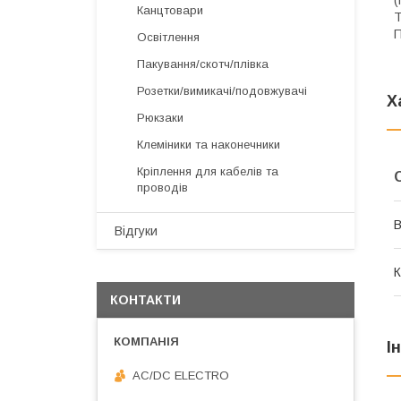
(
Канцтовари
Т
П
Освітлення
Пакування/скотч/плівка
Розетки/вимикачі/подовжувачі
Х
Рюкзаки
Клеміники та наконечники
Кріплення для кабелів та
проводів
В
Відгуки
К
КОНТАКТИ
І
AC/DC ELECTRO