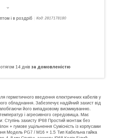
птом і в роздріб
Код:
2817178180
ротягом 14 днів
за домовленістю
ля герметичного введення електричних кабелів у
шого обладнання. Забезпечує надійний захист від
запобігаючи його випадковому висмикуванню.
х температур і агресивного середовища. Має
и: Ступінь захисту IP68 Простий монтаж без
лон + гумове ущільнення Сумісність із корпусами
ння Модель PG7 / M16 × 1.5 Тип Кабельна гайка