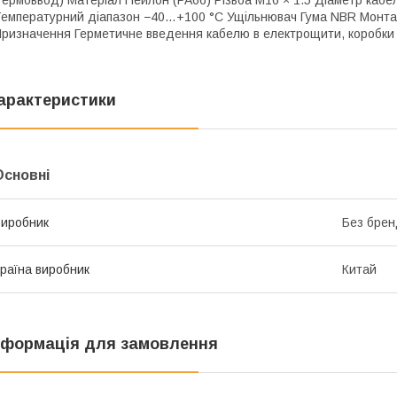
гермоввод) Матеріал Нейлон (PA66) Різьба M16 × 1.5 Діаметр кабел
емпературний діапазон −40…+100 °C Ущільнювач Гума NBR Монтаж В
ризначення Герметичне введення кабелю в електрощити, коробки
арактеристики
Основні
иробник
Без брен
раїна виробник
Китай
нформація для замовлення