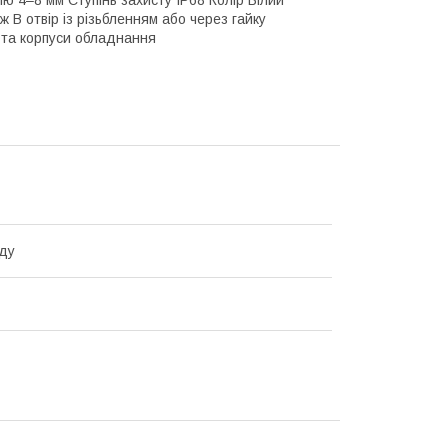
ю 4–8 мм Ступінь захисту IP68 Колір Білий
 отвір із різьбленням або через гайку
 та корпуси обладнання
ду