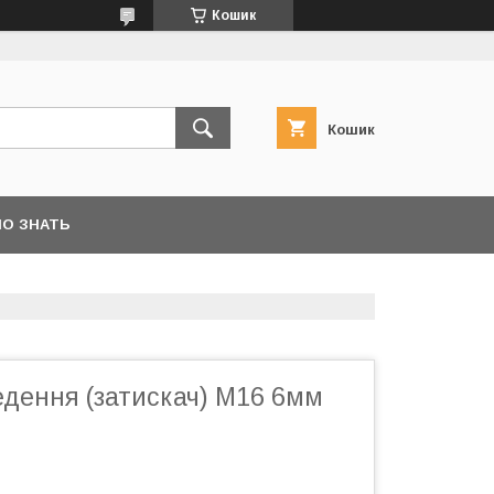
Кошик
Кошик
О ЗНАТЬ
едення (затискач) М16 6мм