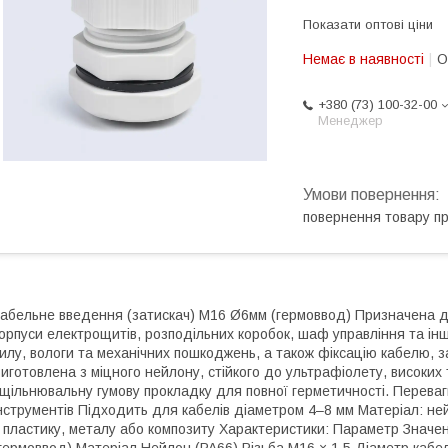
Показати оптові ціни
Немає в наявності
О
+380 (73) 100-32-00
Менеджер
повернення товару п
абельне введення (затискач) М16 Ø6мм (гермоввод) Призначена д
орпуси електрощитів, розподільних коробок, шаф управління та ін
илу, вологи та механічних пошкоджень, а також фіксацію кабелю, 
иготовлена з міцного нейлону, стійкого до ультрафіолету, високи
щільнювальну гумову прокладку для повної герметичності. Переваг
нструментів Підходить для кабелів діаметром 4–8 мм Матеріал: ней
 пластику, металу або композиту Характеристики: Параметр Значе