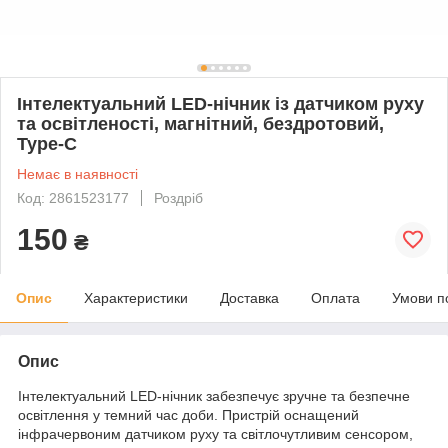
Інтелектуальний LED-нічник із датчиком руху
та освітленості, магнітний, бездротовий,
Type-C
Немає в наявності
Код: 2861523177
Роздріб
150
₴
Опис
Характеристики
Доставка
Оплата
Умови п
Опис
Інтелектуальний LED-нічник забезпечує зручне та безпечне
освітлення у темний час доби. Пристрій оснащений
інфрачервоним датчиком руху та світлочутливим сенсором,