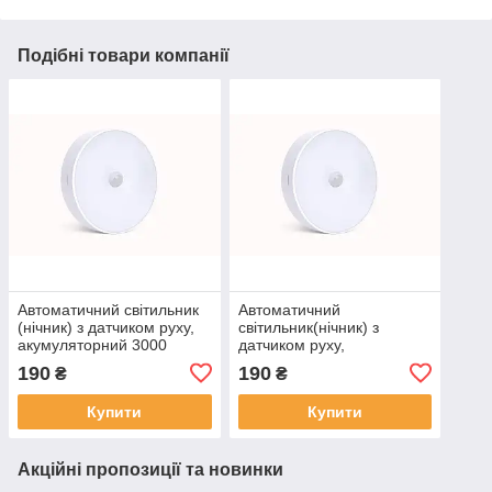
Подібні товари компанії
Автоматичний світильник
Автоматичний
(нічник) з датчиком руху,
світильник(нічник) з
акумуляторний 3000
датчиком руху,
мА·год, біле світло
акумуляторний 3000
190
190
₴
₴
мА·год, тепле світло
Купити
Купити
Акційні пропозиції та новинки