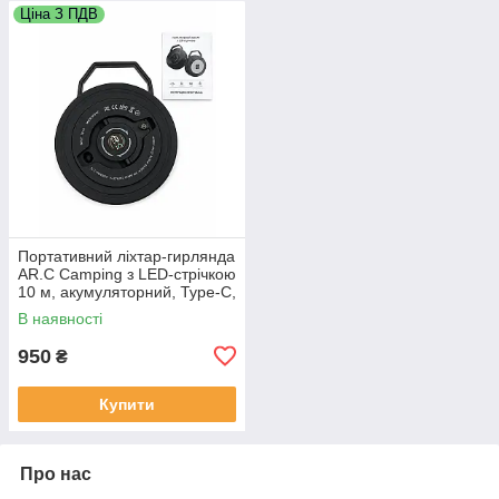
Ціна З ПДВ
Портативний ліхтар-гирлянда
AR.C Camping з LED-стрічкою
10 м, акумуляторний, Type-C,
250 Лм, IP44
В наявності
950
₴
Купити
Про нас