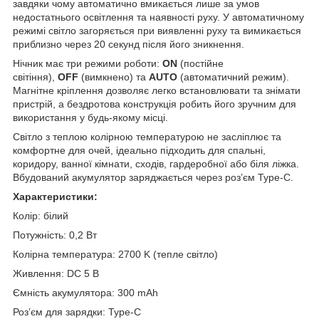
завдяки чому автоматично вмикається лише за умов
недостатнього освітлення та наявності руху. У автоматичному
режимі світло загоряється при виявленні руху та вимикається
приблизно через 20 секунд після його зникнення.
Нічник має три режими роботи:
ON
(постійне
світіння),
OFF
(вимкнено) та
AUTO
(автоматичний режим).
Магнітне кріплення дозволяє легко встановлювати та знімати
пристрій, а бездротова конструкція робить його зручним для
використання у будь-якому місці.
Світло з теплою колірною температурою не засліплює та
комфортне для очей, ідеально підходить для спальні,
коридору, ванної кімнати, сходів, гардеробної або біля ліжка.
Вбудований акумулятор заряджається через розʼєм Type-C.
Характеристики:
Колір: білий
Потужність: 0,2 Вт
Колірна температура: 2700 K (тепле світло)
Живлення: DC 5 В
Ємність акумулятора: 300 mAh
Розʼєм для зарядки: Type-C